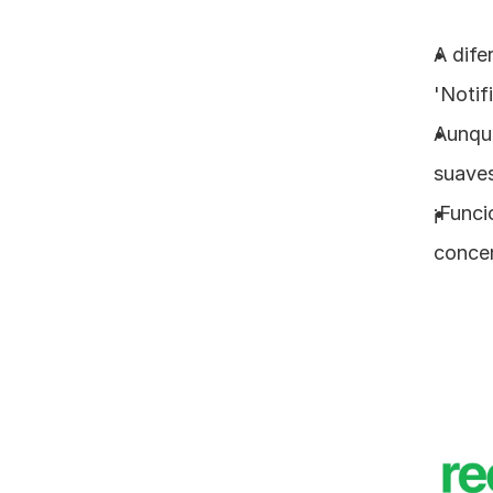
A dife
'Notif
Aunque
suave
¡Func
concen