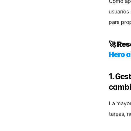
Como apl
usuarios
para prop
Hero a
1. Ges
cambi
La mayor 
tareas, n