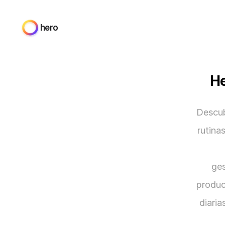
hero
He
Descub
rutina
ges
produc
diaria