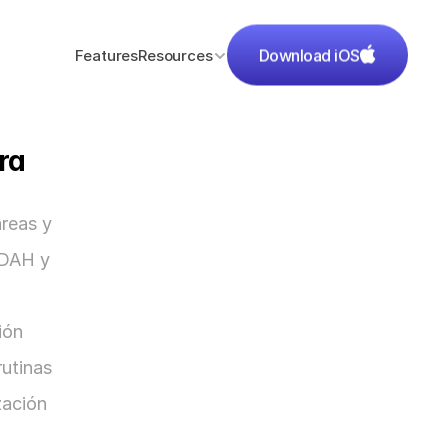
Features
Resources
Download iOS
a 
reas y 
DAH y 
ón 
utinas 
ación 