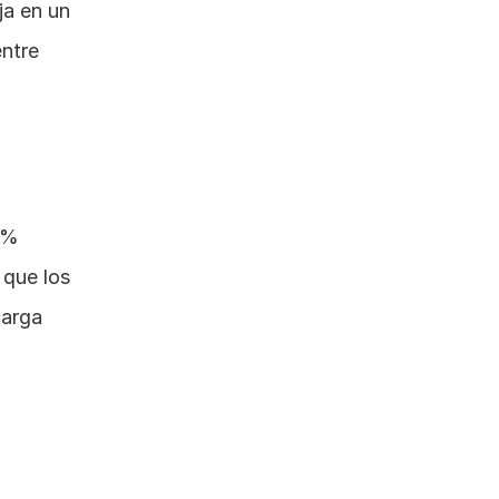
a en un 
ntre 
% 
 que los 
arga 