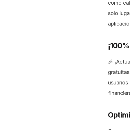
como cale
solo luga
aplicacio
¡100% 
🎉 ¡Actu
gratuitas
usuarios 
financier
Optimi