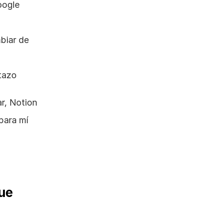
ogle 
iar de 
stazo
r, Notion 
ara mí 
 
ue 