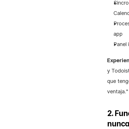
Sincro
Calen
Proces
app
Panel 
Experien
y Todois
que teng
ventaja."
2. Fun
nunca 