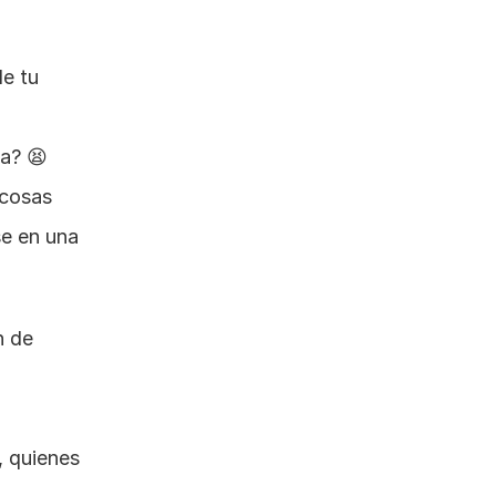
e tu 
a? 😫 
cosas 
e en una 
 de 
 quienes 