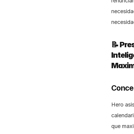
renunciar
necesida
necesidad
📝 Pre
Inteli
Maximi
Concep
Hero asis
calendar
que maxi