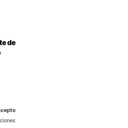
te de 
 
ncepto
ciones 