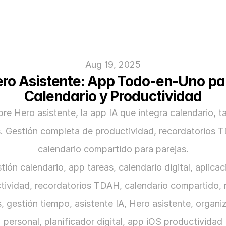
Aug 19, 2025
ro Asistente: App Todo-en-Uno par
Calendario y Productividad
re Hero asistente, la app IA que integra calendario, ta
s. Gestión completa de productividad, recordatorios T
calendario compartido para parejas.
tión calendario, app tareas, calendario digital, aplicaci
tividad, recordatorios TDAH, calendario compartido, r
s, gestión tiempo, asistente IA, Hero asistente, organiz
personal, planificador digital, app iOS productividad