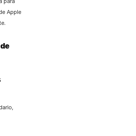
 para 
de Apple 
te.
🚀 Reseña Detallada de las 7 Funciones Clave de 
 
ario, 