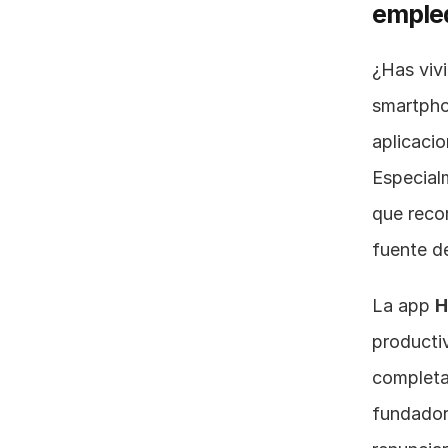
emplea
¿Has vivi
smartpho
aplicacio
Especial
que recor
fuente de
La app 
H
producti
completa
fundador