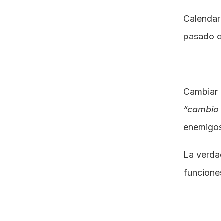
Calendari
pasado q
“cambio 
enemigos
La verda
funciones