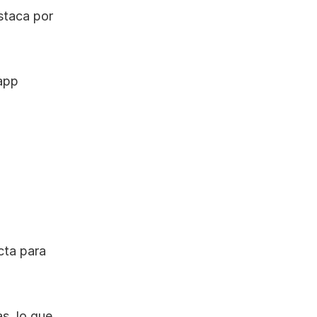
taca por 
app 
ta para 
s, lo que 