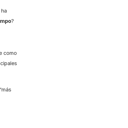
ha 
iempo
?
Cambiar constantemente entre aplicaciones —lo que se conoce como 
cipales 
“más 