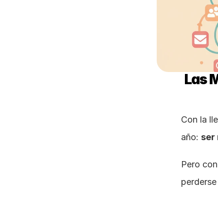
Las M
Con la l
año: 
ser
Pero con 
perderse