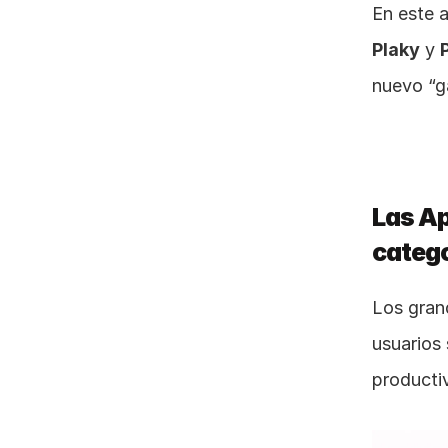
Plaky
 y 
nuevo “g
Las Ap
catego
Los gran
usuarios 
producti