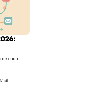
026: 
n
 de cada 
ácil 