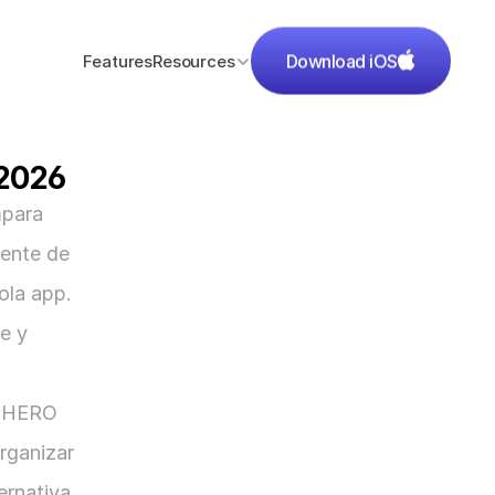
Features
Resources
Download iOS
 2026
para 
ente de 
la app. 
e y 
 HERO 
rganizar 
rnativa, 