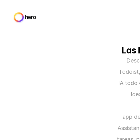
hero
Las 
Desc
Todoist
IA todo 
Ide
app de
Assistan
tareas, p