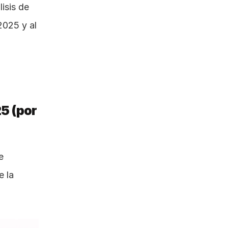
En este artículo, basado en más de 15.000 reseñas y en los análisis de 
025 y al 
5 (por 
 
 la 