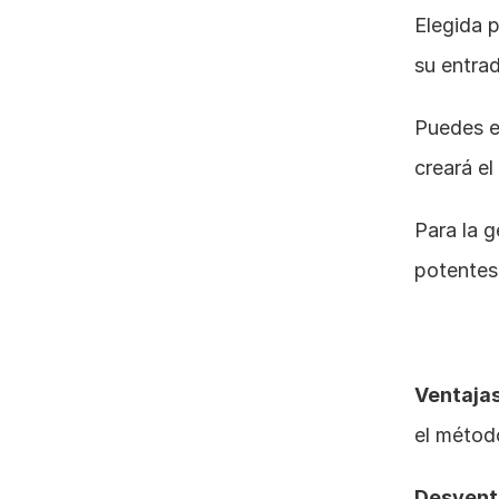
Elegida p
su entrad
Puedes es
creará e
Para la g
potentes
Ventajas
el métod
Desvent