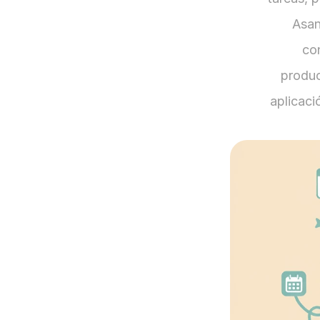
Asan
co
product
aplicaci