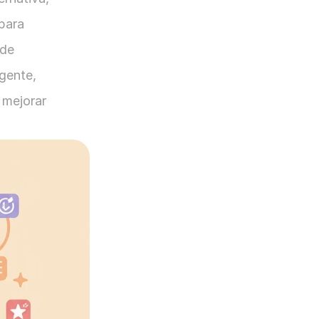
para 
de 
gente, 
mejorar 