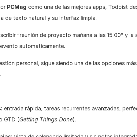
or 
PCMag
 como una de las mejores apps, Todoist des
a de texto natural y su interfaz limpia.
cribir “reunión de proyecto mañana a las 15:00” y la 
l evento automáticamente.
estión personal, sigue siendo una de las opciones más 
.
:
 entrada rápida, tareas recurrentes avanzadas, perfec
o GTD (
Getting Things Done
).
ajas:
 vista de calendario limitada y sin notas integrada