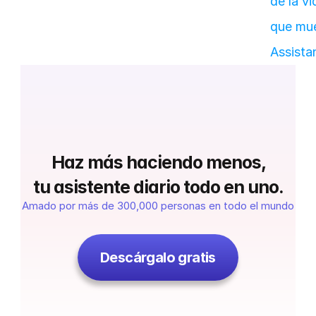
de la vi
que mue
Assistan
 Haz más haciendo menos, 
tu asistente diario todo en uno.
Amado por más de 300,000 personas en todo el mundo
Descárgalo gratis