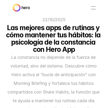
hero
22/10/2025
Las mejores apps de rutinas y 
cómo mantener tus hábitos: la 
psicología de la constancia 
con Hero App
La constancia no depende de la fuerza de 
voluntad, sino del sistema. Descubre cómo 
Hero activa el “bucle de anticipación” con 
Morning Briefing y fortalece tus hábitos 
compartidos con Share Habits, la función que 
te ayuda a mantener tus rutinas cada día.