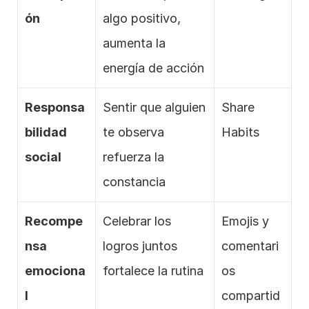
ón
algo positivo, 
aumenta la 
energía de acción
Responsa
Sentir que alguien 
Share 
bilidad 
te observa 
Habits
social
refuerza la 
constancia
Recompe
Celebrar los 
Emojis y 
nsa 
logros juntos 
comentari
emociona
fortalece la rutina
os 
l
compartid