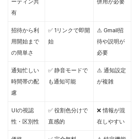
ーティン共
併用が必要
有
招待から利
✅ 1リンクで即開
⚠️ Gmail招
用開始まで
始
待や説明が
の簡単さ
必要
通知忙しい
✅ 静音モードで
⚠️ 通知設定
時間帯の配
も通知可能
が複雑
慮
UIの視認
✅ 役割色分けで
❌ 情報が混
性・区別性
直感的
在しやすい