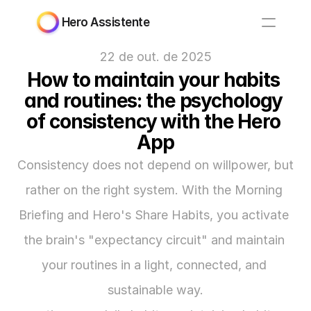
Hero Assistente
22 de out. de 2025
How to maintain your habits 
and routines: the psychology 
of consistency with the Hero 
App
Consistency does not depend on willpower, but 
rather on the right system. With the Morning 
Briefing and Hero's Share Habits, you activate 
the brain's "expectancy circuit" and maintain 
your routines in a light, connected, and 
sustainable way.