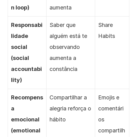
n loop)
aumenta
Responsabi
Saber que 
Share 
lidade 
alguém está te 
Habits
social 
observando 
(social 
aumenta a 
accountabi
constância
lity)
Recompens
Compartilhar a 
Emojis e 
a 
alegria reforça o 
comentári
emocional 
hábito
os 
(emotional 
compartilh