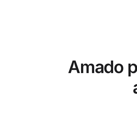
Amado po
Que aplicativo incrível!
Útil, tudo em um só 
Anton Low
cstricklen
Estou absolutamente apaixonado 
Eu gosto de como to
por este aplicativo! Especialmente 
mais importantes qu