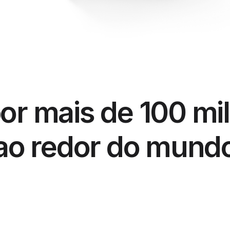
r mais de 100 mil
ao redor do mund
aplicativo!
O melhor aplicativo que usei 
M
até agora para organizar.
dos os aplicativos 
T
Chelsie0210
e uso diariamente 
Aplicativo incrível, não me 
c