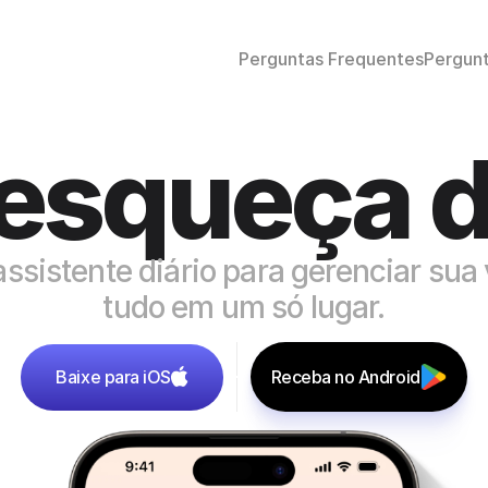
Perguntas Frequentes
Pergun
esqueça d
ssistente diário para gerenciar sua 
tudo em um só lugar.
Baixe para iOS
Receba no Android