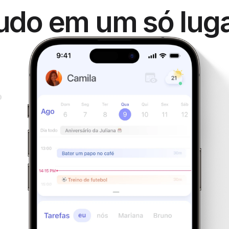
udo em um só lug
o