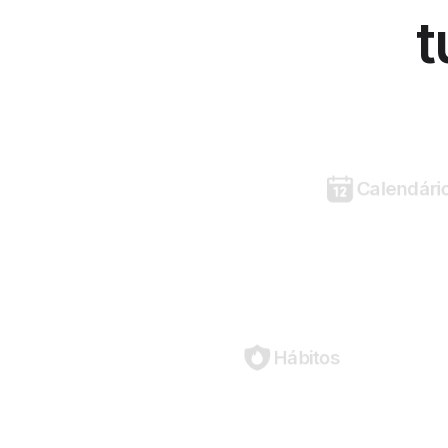
t
Calendári
Hábitos